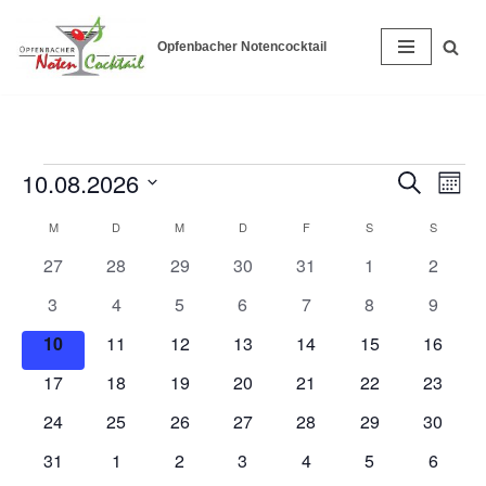
Opfenbacher Notencocktail
Zum
Inhalt
springen
10.08.2026
Verans
Ver
Suche
Monat
Ans
Datum
Suche
M
D
M
D
F
S
S
Kalender
Nav
wählen.
und
0
0
0
0
0
0
0
27
28
29
30
31
1
2
von
Veranstaltungen
Veranstaltungen
Veranstaltungen
Veranstaltungen
Veranstaltungen
Veranstaltunge
Veranst
Ansich
0
0
0
0
0
0
0
3
4
5
6
7
8
9
Veranstaltungen
Veranstaltungen
Veranstaltungen
Veranstaltungen
Veranstaltungen
Veranstaltungen
Veranstaltunge
Veranst
Naviga
0
0
0
0
0
0
0
10
11
12
13
14
15
16
Veranstaltungen
Veranstaltungen
Veranstaltungen
Veranstaltungen
Veranstaltungen
Veranstaltungen
Veranst
0
0
0
0
0
0
0
17
18
19
20
21
22
23
Veranstaltungen
Veranstaltungen
Veranstaltungen
Veranstaltungen
Veranstaltungen
Veranstaltungen
Veranst
0
0
0
0
0
0
0
24
25
26
27
28
29
30
Veranstaltungen
Veranstaltungen
Veranstaltungen
Veranstaltungen
Veranstaltungen
Veranstaltungen
Veranst
0
0
0
0
0
0
0
31
1
2
3
4
5
6
Veranstaltungen
Veranstaltungen
Veranstaltungen
Veranstaltungen
Veranstaltungen
Veranstaltunge
Veranst