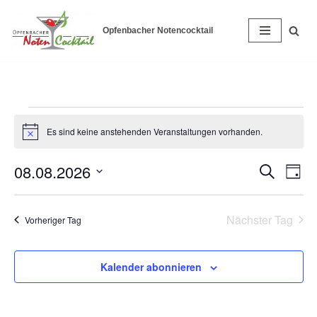
Opfenbacher Notencocktail
Zum
Inhalt
springen
Es sind keine anstehenden Veranstaltungen vorhanden.
Hinweis
08.08.2026
Verans
Ver
Suche
Tag
Ans
Datum
Suche
Nav
wählen.
Nächster Tag
und
Vorheriger Tag
Ansich
Kalender abonnieren
Naviga